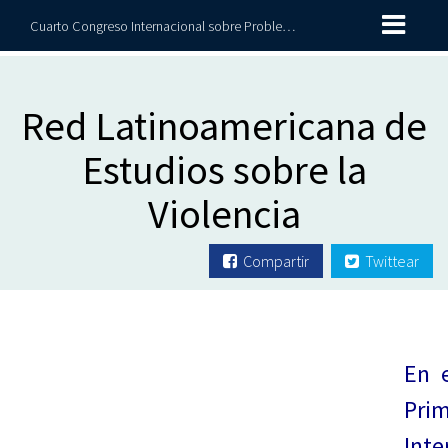
Cuarto Congreso Internacional sobre Problemáticas Contemporáneas
Red Latinoamericana de
Estudios sobre la
Violencia
Compartir
Twittear
En 
Pri
Inte