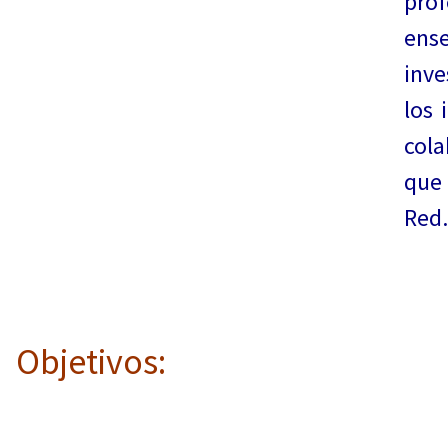
prof
en
inve
los 
cola
que
Red.
Objetivos: