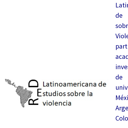
Lat
de
so
Viol
part
aca
inve
de
univ
Méxi
Ar
Col