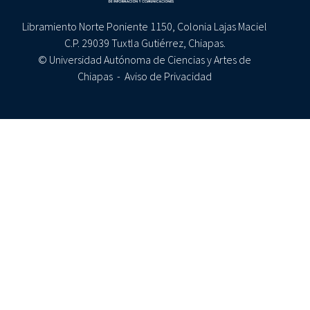
Libramiento Norte Poniente 1150, Colonia Lajas Maciel
C.P. 29039 Tuxtla Gutiérrez, Chiapas.
© Universidad Autónoma de Ciencias y Artes de
Chiapas -
Aviso de Privacidad